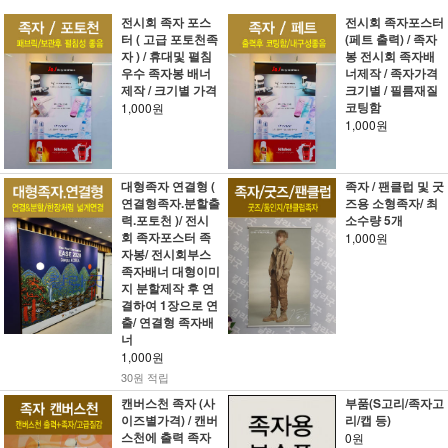
전시회 족자 포스
전시회 족자포스터
터 ( 고급 포토천족
(페트 출력) / 족자
자 ) / 휴대및 펼침
봉 전시회 족자배
우수 족자봉 배너
너제작 / 족자가격
제작 / 크기별 가격
크기별 / 필름재질
코팅함
1,000원
1,000원
대형족자 연결형 (
족자 / 팬클럽 및 굿
연결형족자.분할출
즈용 소형족자/ 최
력.포토천 )/ 전시
소수량 5개
회 족자포스터 족
1,000원
자봉/ 전시회부스
족자배너 대형이미
지 분할제작 후 연
결하여 1장으로 연
출/ 연결형 족자배
너
1,000원
30원 적립
캔버스천 족자 (사
부품(S고리/족자고
이즈별가격) / 캔버
리/캡 등)
스천에 출력 족자
0원