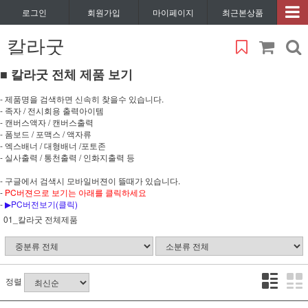
로그인
회원가입
마이페이지
최근본상품
칼라굿
■ 칼라굿 전체 제품 보기
- 제품명을 검색하면 신속히 찾을수 있습니다.
- 족자 / 전시회용 출력아이템
- 캔버스액자 / 캔버스출력
- 폼보드 / 포맥스 / 액자류
- 엑스배너 / 대형배너 /포토존
- 실사출력 / 통천출력 / 인화지출력 등
- 구글에서 검색시 모바일버젼이 뜰때가 있습니다.
-
PC버젼으로 보기는 아래를 클릭하세요
-
▶PC버전보기(클릭)
01_칼라굿 전체제품
정렬