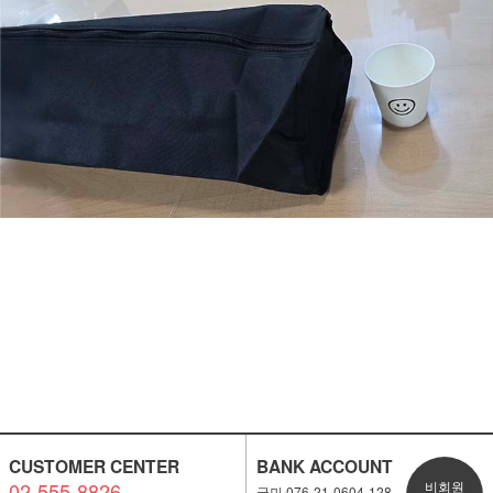
CUSTOMER CENTER
BANK ACCOUNT
02-555-8826
비회원
국민 076-21-0604-128