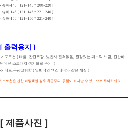
- 슈퍼-145 [ 121~145 * 200~220 ]
- 슈퍼-145 [ 121~145 * 221~240 ]
- 슈퍼-150 [ 121~150 * 221~240 ]
[ 출력용지 ]
-> 포토천 ( 빠름, 완전무광, 빛반사 전혀없음, 질감있는 패브릭 느낌, 진한바
탕색은 스크래치 생기므로 주의 )
-> 페트.무광코팅함 ( 일반적인 엑스배너와 같은 재질 )
* 포토천은 진한 바탕색일 경우 취급주의. 긁힘이 표시날 수 있으므로 주의하세요.
[ 제품사진 ]