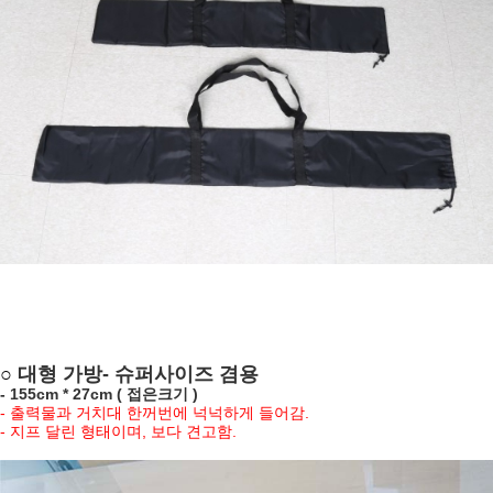
○
대형 가방- 슈퍼사이즈 겸용
- 155cm *
27cm ( 접은크기 )
- 출력물과 거치대 한꺼번에 넉넉하게 들어감.
- 지프 달린 형태이며, 보다 견고함.