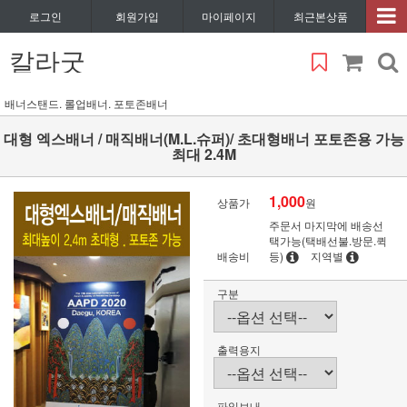
로그인
회원가입
마이페이지
최근본상품
칼라굿
배너스탠드. 롤업배너. 포토존배너
대형 엑스배너 / 매직배너(M.L.슈퍼)/ 초대형배너 포토존용 가능
최대 2.4M
1,000
상품가
원
주문서 마지막에 배송선
택가능(택배선불.방문.퀵
배송비
등)
지역별
구분
출력용지
파일보내