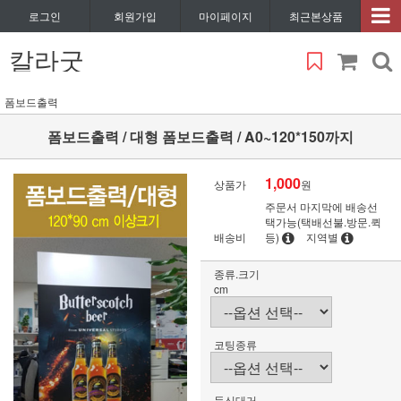
로그인
회원가입
마이페이지
최근본상품
칼라굿
폼보드출력
폼보드출력 / 대형 폼보드출력 / A0~120*150까지
1,000
상품가
원
주문서 마지막에 배송선
택가능(택배선불.방문.퀵
배송비
등)
지역별
종류.크기
cm
코팅종류
등신대거